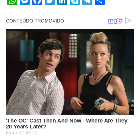
WhatsApp
Messenger
Facebook
Twitter
LinkedIn
Skype
Telegram
Share