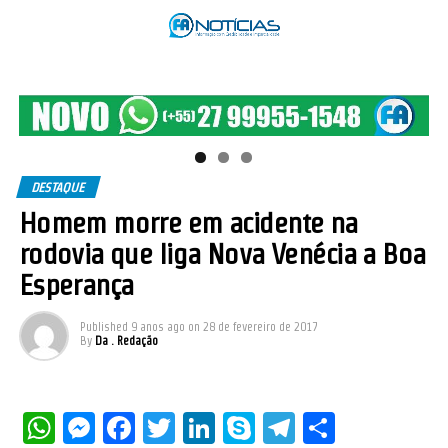
DESTAQUE
Homem morre em acidente na
rodovia que liga Nova Venécia a Boa
Esperança
Published
9 anos ago
on
28 de fevereiro de 2017
By
Da . Redação
WhatsApp
Messenger
Facebook
Twitter
LinkedIn
Skype
Telegram
Share