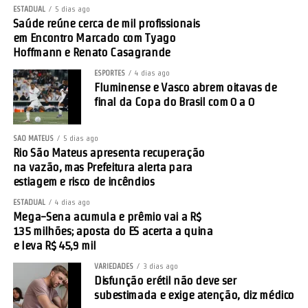
ESTADUAL
5 dias ago
Saúde reúne cerca de mil profissionais
em Encontro Marcado com Tyago
Hoffmann e Renato Casagrande
ESPORTES
4 dias ago
Fluminense e Vasco abrem oitavas de
final da Copa do Brasil com 0 a 0
SÃO MATEUS
5 dias ago
Rio São Mateus apresenta recuperação
na vazão, mas Prefeitura alerta para
estiagem e risco de incêndios
ESTADUAL
4 dias ago
Mega-Sena acumula e prêmio vai a R$
135 milhões; aposta do ES acerta a quina
e leva R$ 45,9 mil
VARIEDADES
3 dias ago
Disfunção erétil não deve ser
subestimada e exige atenção, diz médico