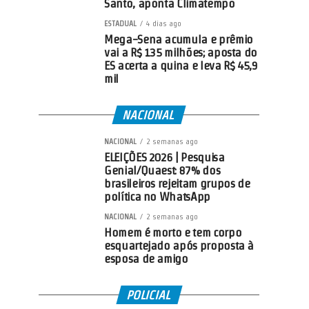
Santo, aponta Climatempo
ESTADUAL
4 dias ago
Mega-Sena acumula e prêmio
vai a R$ 135 milhões; aposta do
ES acerta a quina e leva R$ 45,9
mil
NACIONAL
NACIONAL
2 semanas ago
ELEIÇÕES 2026 | Pesquisa
Genial/Quaest: 87% dos
brasileiros rejeitam grupos de
política no WhatsApp
NACIONAL
2 semanas ago
Homem é morto e tem corpo
esquartejado após proposta à
esposa de amigo
POLICIAL