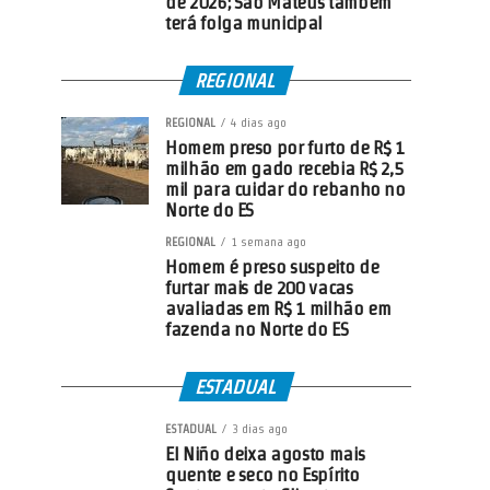
de 2026; São Mateus também
terá folga municipal
REGIONAL
REGIONAL
4 dias ago
Homem preso por furto de R$ 1
milhão em gado recebia R$ 2,5
mil para cuidar do rebanho no
Norte do ES
REGIONAL
1 semana ago
Homem é preso suspeito de
furtar mais de 200 vacas
avaliadas em R$ 1 milhão em
fazenda no Norte do ES
ESTADUAL
ESTADUAL
3 dias ago
El Niño deixa agosto mais
quente e seco no Espírito