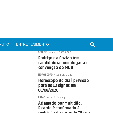
INUTO
ENTRETENIMENTO
SÃO MATEUS
9 horas ago
Rodrigo da Cozivip tem
candidatura homologada em
convenção do MDB
HORÓSCOPO
18 horas ago
Horóscopo do dia | previsão
para os 12 signos em
06/08/2026
ESTADUAL
2 dias ago
Aclamado por multidão,
Ricardo é confirmado à
reeleição destacando “Pacto